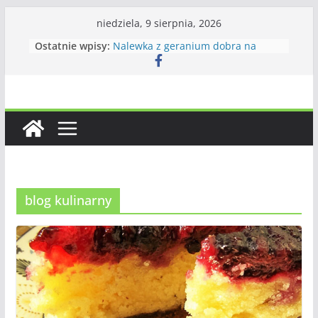
Przejdź
niedziela, 9 sierpnia, 2026
do
Ostatnie wpisy:
Nalewka z geranium dobra na
treści
wszystko
Ciasto odwrócone z jeżynami
Królowa jednej nocy – krótki żywot
piękna
Dżem z jarzębiny i gruszek
Zupa krem z dyni – wizytówka
jesieni w kuchni
blog kulinarny