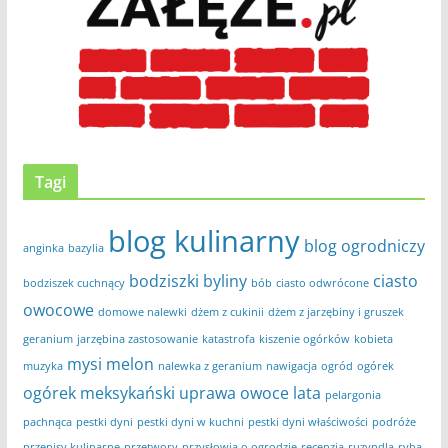
Tagi
blog kulinarny
blog ogrodniczy
anginka
bazylia
bodziszki
byliny
ciasto
bodziszek cuchnący
bób
ciasto odwrócone
owocowe
domowe nalewki
dżem z cukinii
dżem z jarzębiny i gruszek
geranium
jarzębina zastosowanie
katastrofa
kiszenie ogórków
kobieta
mysi melon
muzyka
nalewka z geranium
nawigacja
ogród
ogórek
ogórek meksykański uprawa
owoce lata
pelargonia
pachnąca
pestki dyni
pestki dyni w kuchni
pestki dyni właściwości
podróże
przepisy kulinarne
przetwory
przysłowia o ogrodzie
recenzja
ruzyndla
ryba