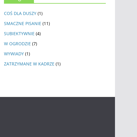
COŚ DLA DUSZY
(1)
SMACZNE PISANIE
(11)
SUBIEKTYWNIE
(4)
W OGRODZIE
(7)
WYWIADY
(1)
ZATRZYMANE W KADRZE
(1)