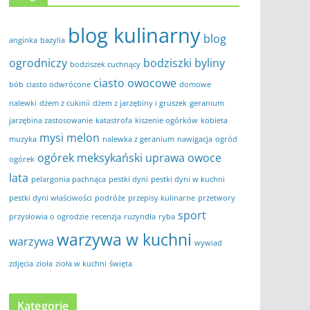
blog kulinarny
blog
anginka
bazylia
ogrodniczy
bodziszki
byliny
bodziszek cuchnący
ciasto owocowe
bób
ciasto odwrócone
domowe
nalewki
dżem z cukinii
dżem z jarzębiny i gruszek
geranium
jarzębina zastosowanie
katastrofa
kiszenie ogórków
kobieta
mysi melon
muzyka
nalewka z geranium
nawigacja
ogród
ogórek meksykański uprawa
owoce
ogórek
lata
pelargonia pachnąca
pestki dyni
pestki dyni w kuchni
pestki dyni właściwości
podróże
przepisy kulinarne
przetwory
sport
przysłowia o ogrodzie
recenzja
ruzyndla
ryba
warzywa w kuchni
warzywa
wywiad
zdjęcia
zioła
zioła w kuchni
święta
Kategorie