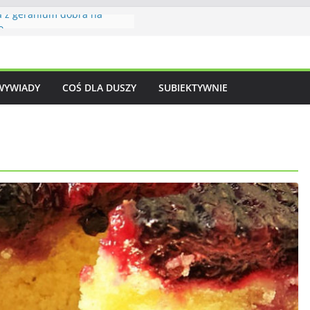
 z geranium dobra na
o
odwrócone z jeżynami
jednej nocy – krótki żywot
WYWIADY
COŚ DLA DUSZY
SUBIEKTYWNIE
jarzębiny i gruszek
em z dyni – wizytówka
w kuchni