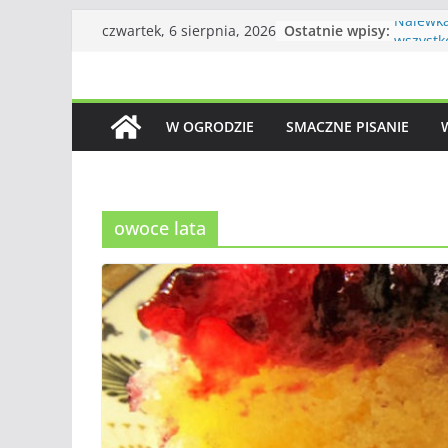
Przejdź
Ostatnie wpisy:
Nalewka
czwartek, 6 sierpnia, 2026
do
wszystk
Ciasto 
treści
Królowa 
piękna
W OGRODZIE
SMACZNE PISANIE
Dżem z 
Zupa kr
jesieni 
owoce lata