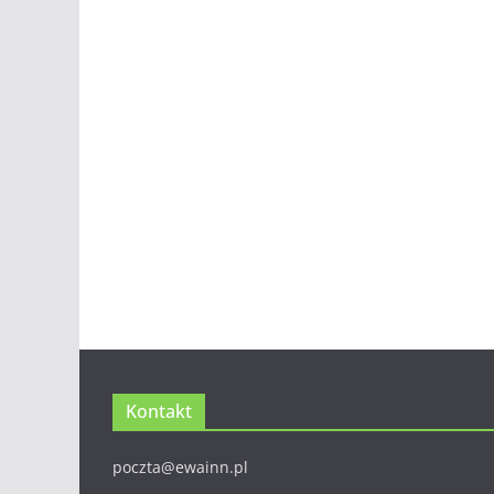
Kontakt
poczta@ewainn.pl