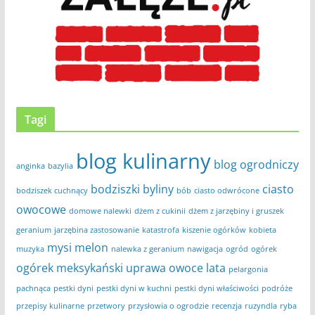
Tagi
blog kulinarny
blog ogrodniczy
anginka
bazylia
bodziszki
byliny
ciasto
bodziszek cuchnący
bób
ciasto odwrócone
owocowe
domowe nalewki
dżem z cukinii
dżem z jarzębiny i gruszek
geranium
jarzębina zastosowanie
katastrofa
kiszenie ogórków
kobieta
mysi melon
muzyka
nalewka z geranium
nawigacja
ogród
ogórek
ogórek meksykański uprawa
owoce lata
pelargonia
pachnąca
pestki dyni
pestki dyni w kuchni
pestki dyni właściwości
podróże
przepisy kulinarne
przetwory
przysłowia o ogrodzie
recenzja
ruzyndla
ryba