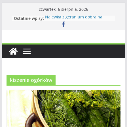
Przejdź
czwartek, 6 sierpnia, 2026
do
Nalewka z geranium dobra na
Ostatnie wpisy:
treści
wszystko
Ciasto odwrócone z jeżynami
Królowa jednej nocy – krótki żywot
piękna
Dżem z jarzębiny i gruszek
Zupa krem z dyni – wizytówka
jesieni w kuchni
kiszenie ogórków