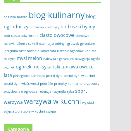
blog kulinarny
blog
anginka
bazylia
ogrodniczy
bodziszki
byliny
bodziszek cuchnący
ciasto owocowe
bób
ciasto odwrócone
domowe
nalewki
dżem z cukinii
dżem z jarzębiny i gruszek
geranium
jarzębina zastosowanie
katastrofa
kiszenie ogórków
kobieta
mysi melon
muzyka
nalewka z geranium
nawigacja
ogród
ogórek meksykański uprawa
owoce
ogórek
lata
pelargonia pachnąca
pestki dyni
pestki dyni w kuchni
pestki dyni właściwości
podróże
przepisy kulinarne
przetwory
sport
przysłowia o ogrodzie
recenzja
ruzyndla
ryba
warzywa w kuchni
warzywa
wywiad
zdjęcia
zioła
zioła w kuchni
święta
Kategorie