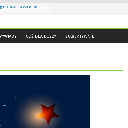
 geranium dobra na
rócone z jeżynami
dnej nocy – krótki żywot
WYWIADY
COŚ DLA DUSZY
SUBIEKTYWNIE
zębiny i gruszek
z dyni – wizytówka
kuchni