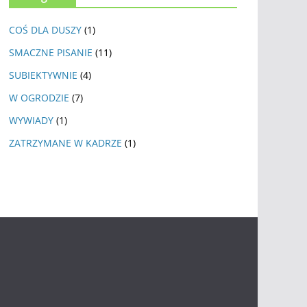
COŚ DLA DUSZY
(1)
SMACZNE PISANIE
(11)
SUBIEKTYWNIE
(4)
W OGRODZIE
(7)
WYWIADY
(1)
ZATRZYMANE W KADRZE
(1)