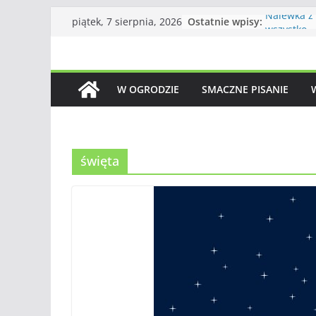
Przejdź
Ostatnie wpisy:
Nalewka z
piątek, 7 sierpnia, 2026
do
wszystko
Ciasto odw
treści
Królowa je
piękna
W OGRODZIE
SMACZNE PISANIE
Dżem z jar
Zupa krem 
jesieni w 
święta