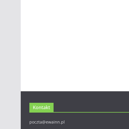
Kontakt
poczta@ewainn.pl