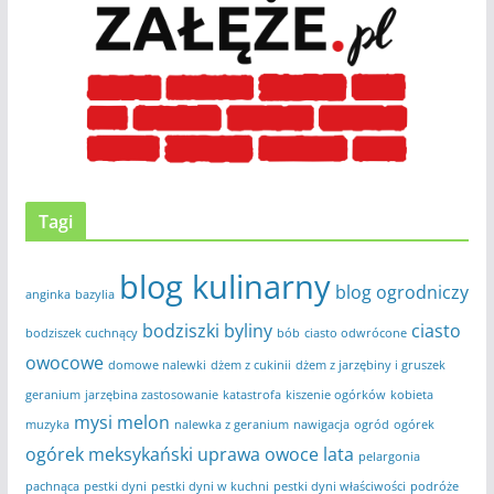
Tagi
blog kulinarny
blog ogrodniczy
anginka
bazylia
bodziszki
byliny
ciasto
bodziszek cuchnący
bób
ciasto odwrócone
owocowe
domowe nalewki
dżem z cukinii
dżem z jarzębiny i gruszek
geranium
jarzębina zastosowanie
katastrofa
kiszenie ogórków
kobieta
mysi melon
muzyka
nalewka z geranium
nawigacja
ogród
ogórek
ogórek meksykański uprawa
owoce lata
pelargonia
pachnąca
pestki dyni
pestki dyni w kuchni
pestki dyni właściwości
podróże