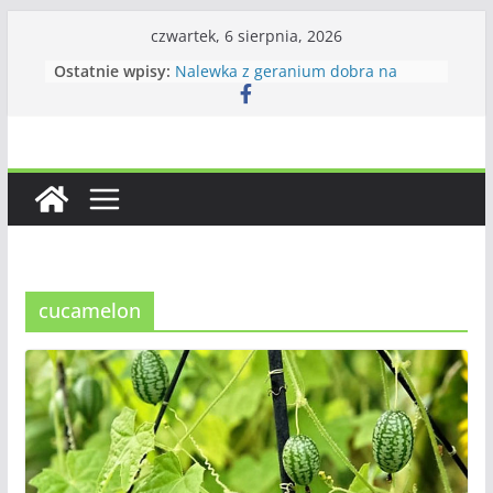
Przejdź
czwartek, 6 sierpnia, 2026
do
Ostatnie wpisy:
Nalewka z geranium dobra na
treści
wszystko
Ciasto odwrócone z jeżynami
Królowa jednej nocy – krótki żywot
piękna
Dżem z jarzębiny i gruszek
Zupa krem z dyni – wizytówka
jesieni w kuchni
cucamelon