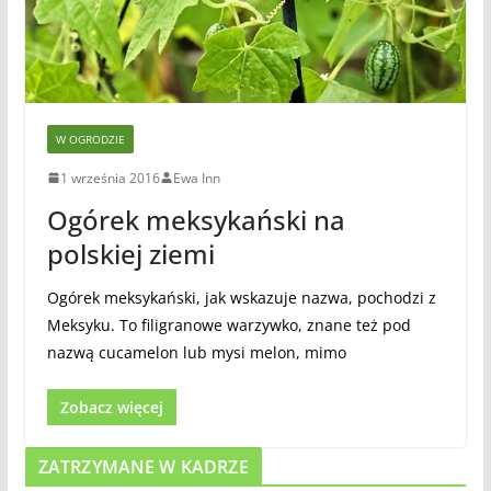
W OGRODZIE
1 września 2016
Ewa Inn
Ogórek meksykański na
polskiej ziemi
Ogórek meksykański, jak wskazuje nazwa, pochodzi z
Meksyku. To filigranowe warzywko, znane też pod
nazwą cucamelon lub mysi melon, mimo
Zobacz więcej
ZATRZYMANE W KADRZE