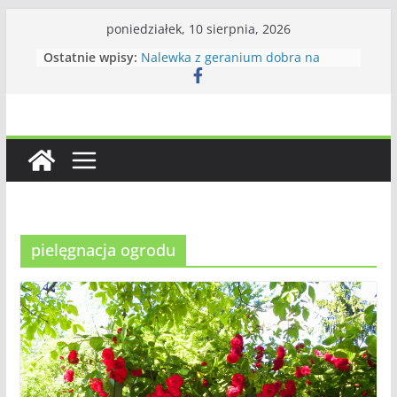
Przejdź
poniedziałek, 10 sierpnia, 2026
do
Ostatnie wpisy:
Nalewka z geranium dobra na
treści
wszystko
Ciasto odwrócone z jeżynami
Królowa jednej nocy – krótki żywot
piękna
Dżem z jarzębiny i gruszek
Zupa krem z dyni – wizytówka
jesieni w kuchni
pielęgnacja ogrodu