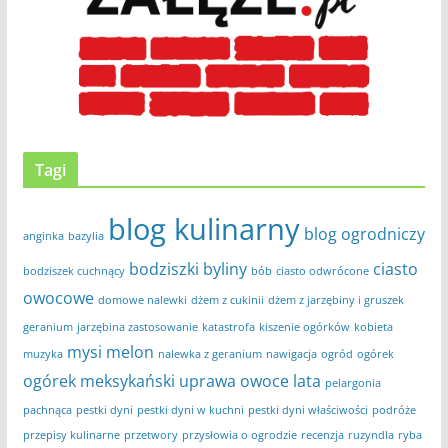
Tagi
blog kulinarny
blog ogrodniczy
anginka
bazylia
bodziszki
byliny
ciasto
bodziszek cuchnący
bób
ciasto odwrócone
owocowe
domowe nalewki
dżem z cukinii
dżem z jarzębiny i gruszek
geranium
jarzębina zastosowanie
katastrofa
kiszenie ogórków
kobieta
mysi melon
muzyka
nalewka z geranium
nawigacja
ogród
ogórek
ogórek meksykański uprawa
owoce lata
pelargonia
pachnąca
pestki dyni
pestki dyni w kuchni
pestki dyni właściwości
podróże
przepisy kulinarne
przetwory
przysłowia o ogrodzie
recenzja
ruzyndla
ryba